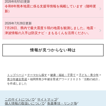
2026年8月5日更新
令和8年熊本地震に係る支援等情報を掲載しています（随時更
新）
2026年7月28日更新
7月28日、県内で最大震度５弱の地震を観測しました。地震・
津波情報の入手は防災ナビ・まもるくんを活用ください。
情報が見つからない時は
トップページ
>
テーマから探す
>
健康・福祉・子育て
>
子ども・青少年
>
青少年健全育成
>
福岡県青少年健全育成アワード２０２５「活動の紹介」
を作成しました
このサイトについて
サイトマップ
個人情報の取扱いについて
免責事項・リンク等