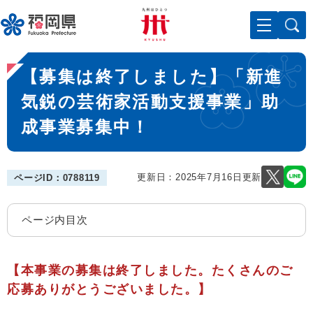
ペ
メニューを飛ばして本文へ
ー
ジ
の
本
先
【募集は終了しました】「新進
文
頭
で
気鋭の芸術家活動支援事業」助
す
成事業募集中！
。
更新日：2025年7月16日更新
ページID：0788119
ページ内目次
【本事業の募集は終了しました。たくさんのご
応募ありがとうございました。】