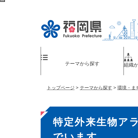
ペ
検
ー
索
ジ
エ
の
リ
先
ア
頭
へ
で
す
。
テーマから探す
組織
トップページ
>
テーマから探す
>
環境・ま
本
特定外来生物ア
文
でいます