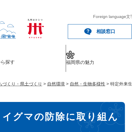
メニューを飛ばして本文へ
Foreign language
文
相談窓口
から探す
福岡県の魅力
ちづくり・県土づくり
>
自然環境
>
自然・生物多様性
>
特定外来
ライグマの防除に取り組ん