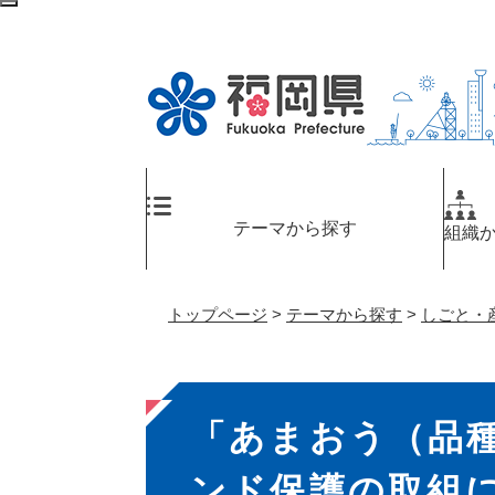
ペ
検
ー
索
ジ
エ
の
リ
先
ア
頭
へ
で
す
。
テーマから探す
組織
トップページ
>
テーマから探す
>
しごと・
本
「あまおう（品
文
ンド保護の取組