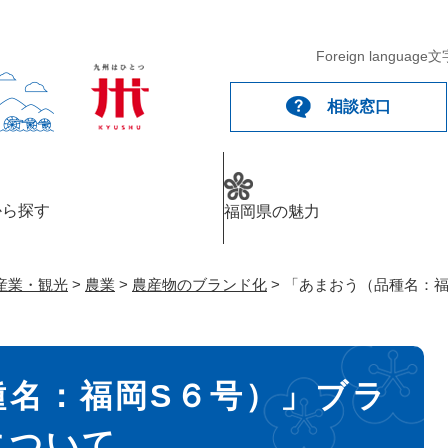
メニューを飛ばして本文へ
Foreign language
文
相談窓口
から探す
福岡県の魅力
産業・観光
>
農業
>
農産物のブランド化
>
「あまおう（品種名：福
種名：福岡S６号）」ブラ
について