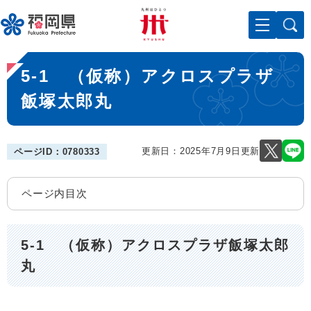
ペ
メニューを飛ばして本文へ
ー
ジ
の
本
先
5-1 （仮称）アクロスプラザ
文
頭
で
飯塚太郎丸
す
。
更新日：2025年7月9日更新
ページID：0780333
ページ内目次
5-1 （仮称）アクロスプラザ飯塚太郎
丸