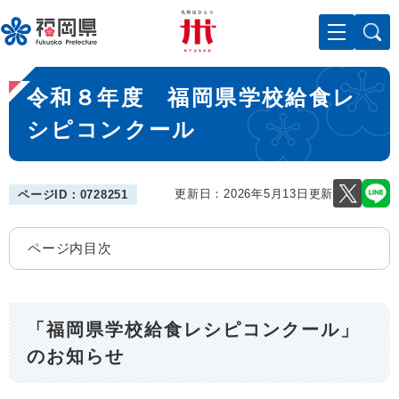
ペ
メニューを飛ばして本文へ
ー
ジ
の
本
先
令和８年度 福岡県学校給食レ
文
頭
で
シピコンクール
す
。
更新日：2026年5月13日更新
ページID：0728251
ページ内目次
「福岡県学校給食レシピコンクール」
のお知らせ