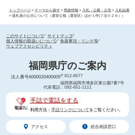
トップページ
>
テーマから探す
>
県政情報
>
入札・公募・公売
>
入札結果
>
落札者の公示について（選挙公報（選挙区）ほか１件(７活０２６））
このサイトについて
サイトマップ
個人情報の取扱いについて
免責事項・リンク等
ウェブアクセシビリティ
福岡県庁のご案内
〒812-8577
法人番号6000020400009
福岡県福岡市博多区東公園7番7号
代表電話：092-651-1111
手話で電話をする
利用方法：
手話リンクについて
をご覧ください。
アクセス
総合相談窓口