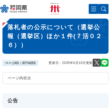
ペ
メニューを飛ばして本文へ
ー
ジ
の
本
先
落札者の公示について（選挙公
文
頭
で
報（選挙区）ほか１件(７活０２
す
６））
。
更新日：2025年6月10日更新
ページID：0774255
ページ内目次
公告