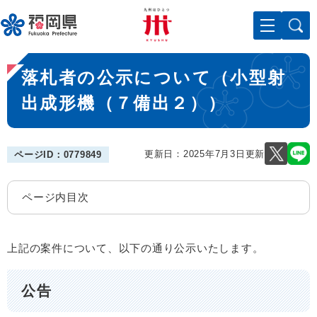
ペ
メニューを飛ばして本文へ
ー
ジ
の
本
先
落札者の公示について（小型射
文
頭
で
出成形機（７備出２））
す
。
更新日：2025年7月3日更新
ページID：0779849
ページ内目次
上記の案件について、以下の通り公示いたします。
公告