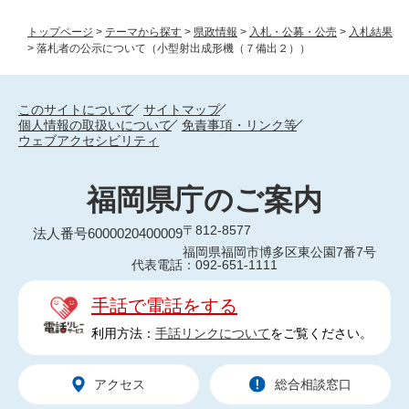
トップページ
>
テーマから探す
>
県政情報
>
入札・公募・公売
>
入札結果
>
落札者の公示について（小型射出成形機（７備出２））
このサイトについて
サイトマップ
個人情報の取扱いについて
免責事項・リンク等
ウェブアクセシビリティ
福岡県庁のご案内
〒812-8577
法人番号6000020400009
福岡県福岡市博多区東公園7番7号
代表電話：092-651-1111
手話で電話をする
利用方法：
手話リンクについて
をご覧ください。
アクセス
総合相談窓口