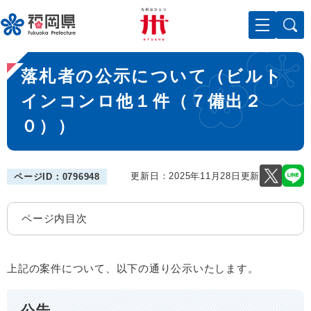
ペ
メニューを飛ばして本文へ
ー
ジ
の
本
先
落札者の公示について（ビルト
文
頭
で
インコンロ他１件（７備出２
す
０））
。
更新日：2025年11月28日更新
ページID：0796948
ページ内目次
上記の案件について、以下の通り公示いたします。
公告