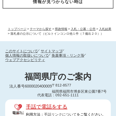
情報が見つからない時は
トップページ
>
テーマから探す
>
県政情報
>
入札・公募・公売
>
入札結果
>
落札者の公示について（ビルトインコンロ他１件（７備出２０））
このサイトについて
サイトマップ
個人情報の取扱いについて
免責事項・リンク等
ウェブアクセシビリティ
福岡県庁のご案内
〒812-8577
法人番号6000020400009
福岡県福岡市博多区東公園7番7号
代表電話：092-651-1111
手話で電話をする
利用方法：
手話リンクについて
をご覧ください。