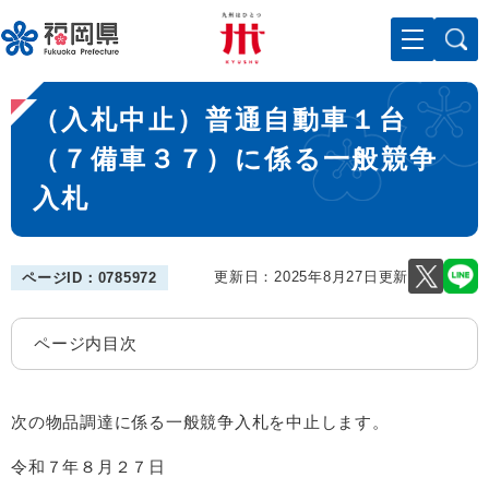
ペ
メニューを飛ばして本文へ
ー
ジ
の
本
先
（入札中止）普通自動車１台
文
頭
で
（７備車３７）に係る一般競争
す
入札
。
更新日：2025年8月27日更新
ページID：0785972
ページ内目次
次の物品調達に係る一般競争入札を中止します。
令和７年８月２７日