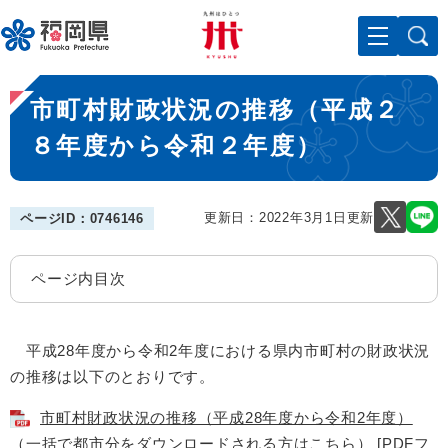
ペ
メニューを飛ばして本文へ
ー
ジ
の
本
先
市町村財政状況の推移（平成２
文
頭
で
８年度から令和２年度）
す
。
更新日：2022年3月1日更新
ページID：0746146
ページ内目次
平成28年度から令和2年度における県内市町村の財政状況
の推移は以下のとおりです。
市町村財政状況の推移（平成28年度から令和2年度）
（一括で都市分をダウンロードされる方はこちら） [PDFフ