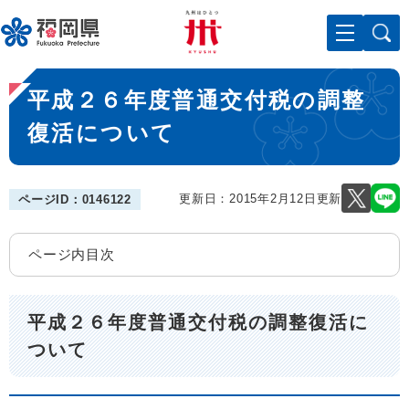
ペ
メニューを飛ばして本文へ
ー
ジ
の
本
先
平成２６年度普通交付税の調整
文
頭
で
復活について
す
。
更新日：2015年2月12日更新
ページID：0146122
ページ内目次
平成２６年度普通交付税の調整復活に
ついて