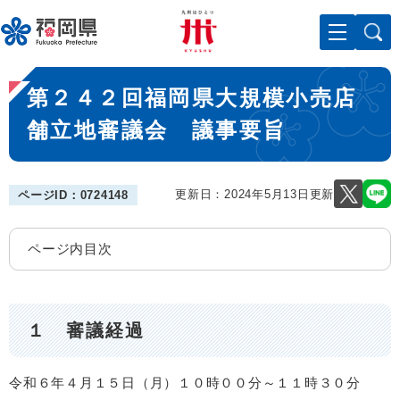
ペ
メニューを飛ばして本文へ
ー
ジ
の
本
先
第２４２回福岡県大規模小売店
文
頭
で
舗立地審議会 議事要旨
す
。
更新日：2024年5月13日更新
ページID：0724148
ページ内目次
１ 審議経過
令和６年４月１５日（月）１０時００分～１１時３０分