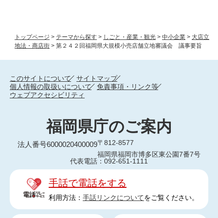
トップページ
>
テーマから探す
>
しごと・産業・観光
>
中小企業
>
大店立
地法・商店街
>
第２４２回福岡県大規模小売店舗立地審議会 議事要旨
このサイトについて
サイトマップ
個人情報の取扱いについて
免責事項・リンク等
ウェブアクセシビリティ
福岡県庁のご案内
〒812-8577
法人番号6000020400009
福岡県福岡市博多区東公園7番7号
代表電話：092-651-1111
手話で電話をする
利用方法：
手話リンクについて
をご覧ください。