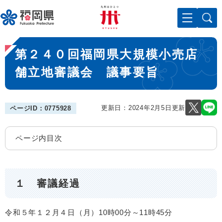
ペ
メニューを飛ばして本文へ
ー
ジ
の
本
先
第２４０回福岡県大規模小売店
文
頭
で
舗立地審議会 議事要旨
す
。
更新日：2024年2月5日更新
ページID：0775928
ページ内目次
１ 審議経過
令和５年１２月４日（月）10時00分～11時45分