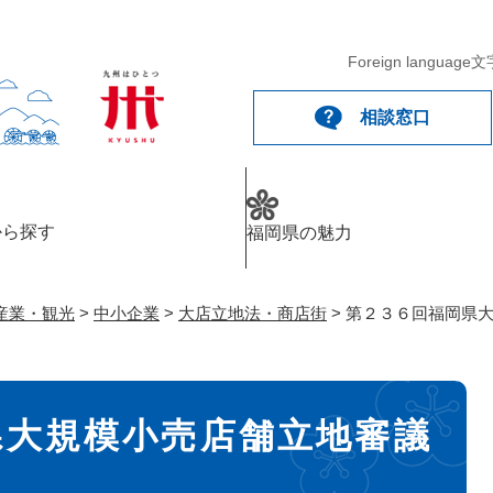
メニューを飛ばして本文へ
Foreign language
文
相談窓口
から探す
福岡県の魅力
産業・観光
>
中小企業
>
大店立地法・商店街
>
第２３６回福岡県
県大規模小売店舗立地審議