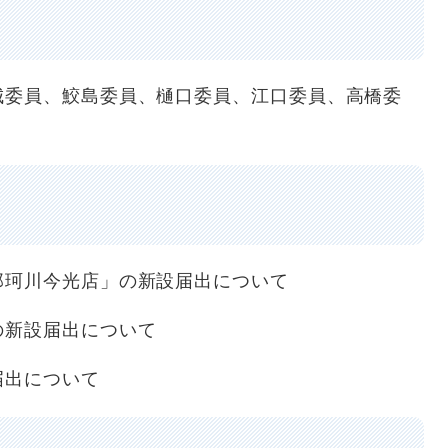
城委員、鮫島委員、樋口委員、江口委員、高橋委
那珂川今光店」の新設届出について
の新設届出について
届出について