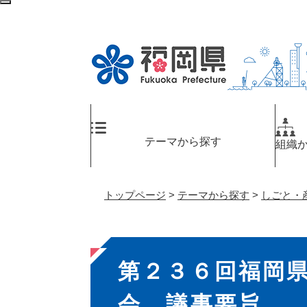
ペ
検
ー
索
ジ
エ
の
リ
先
ア
頭
へ
で
す
。
テーマから探す
組織
トップページ
>
テーマから探す
>
しごと・
本
第２３６回福岡
文
会 議事要旨