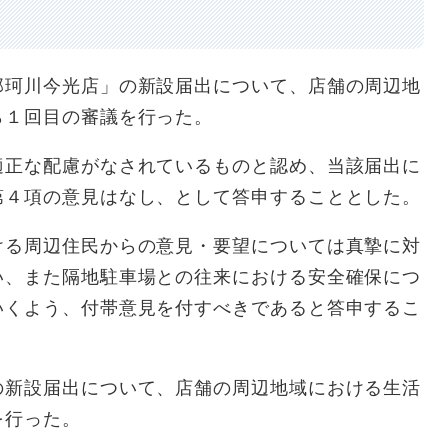
那珂川今光店」の新設届出について、店舗の周辺地
ら１回目の審議を行った。
適正な配慮がなされているものと認め、当該届出に
第４項の意見はなし、として答申することとした。
ける周辺住民からの意見・要望については真摯に対
い、また隔地駐車場との往来における安全確保につ
いくよう、付帯意見を付すべきであると答申するこ
の新設届出について、店舗の周辺地域における生活
を行った。