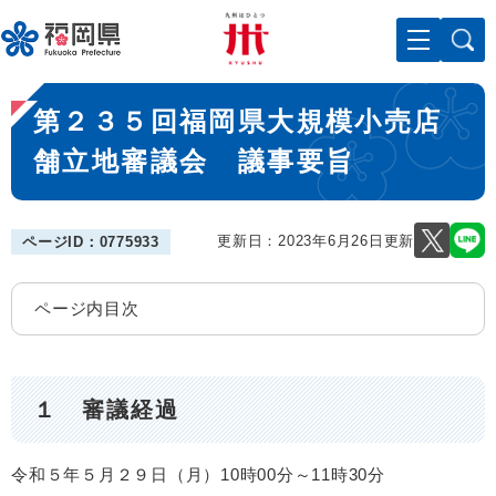
ペ
メニューを飛ばして本文へ
ー
ジ
の
本
先
第２３５回福岡県大規模小売店
文
頭
で
舗立地審議会 議事要旨
す
。
更新日：2023年6月26日更新
ページID：0775933
ページ内目次
１ 審議経過
令和５年５月２９日（月）10時00分～11時30分