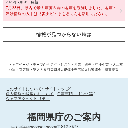
2026年7月28日更新
7月28日、県内で最大震度５弱の地震を観測しました。地震・
津波情報の入手は防災ナビ・まもるくんを活用ください。
情報が見つからない時は
トップページ
>
テーマから探す
>
しごと・産業・観光
>
中小企業
>
大店立
地法・商店街
>
第２３５回福岡県大規模小売店舗立地審議会 議事要旨
このサイトについて
サイトマップ
個人情報の取扱いについて
免責事項・リンク等
ウェブアクセシビリティ
福岡県庁のご案内
〒812-8577
法人番号6000020400009