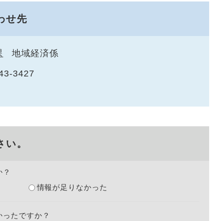
わせ先
課
地域経済係
43-3427
さい。
か？
情報が足りなかった
かったですか？