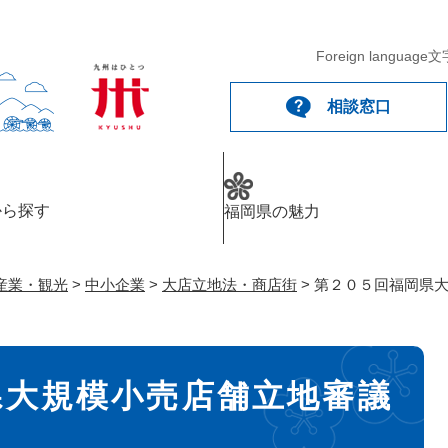
メニューを飛ばして本文へ
Foreign language
文
相談窓口
から探す
福岡県の魅力
産業・観光
>
中小企業
>
大店立地法・商店街
>
第２０５回福岡県
県大規模小売店舗立地審議