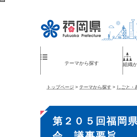
ペ
検
ー
索
ジ
エ
の
リ
先
ア
頭
へ
で
す
。
テーマから探す
組織
トップページ
>
テーマから探す
>
しごと・
本
第２０５回福岡
文
会 議事要旨