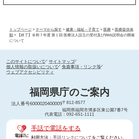
トップページ
>
テーマから探す
>
健康・福祉・子育て
>
医療
>
医療提供体
制
>
【終了】令和７年度 第１回 医療法人設立の受付及びWeb説明会の開催
について
このサイトについて
サイトマップ
個人情報の取扱いについて
免責事項・リンク等
ウェブアクセシビリティ
福岡県庁のご案内
〒812-8577
法人番号6000020400009
福岡県福岡市博多区東公園7番7号
代表電話：092-651-1111
手話で電話をする
利用方法：
手話リンクについて
をご覧ください。