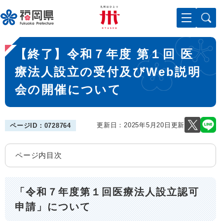
ペ
メニューを飛ばして本文へ
ー
ジ
の
本
先
【終了】令和７年度 第１回 医
文
頭
で
療法人設立の受付及びWeb説明
す
会の開催について
。
更新日：2025年5月20日更新
ページID：0728764
ページ内目次
「令和７年度第１回医療法人設立認可
申請」について