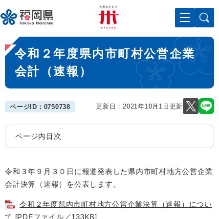
ペ
メニューを飛ばして本文へ
ー
ジ
の
本
先
令和２年度県内市町村公営企業
文
頭
で
会計（速報）
す
。
更新日：2021年10月1日更新
ページID：0750738
ページ内目次
令和３年９月３０日に報道発表した県内市町村地方公営企業
会計決算（速報）を公表します。
令和２年度県内市町村地方公営企業決算（速報）につい
て [PDFファイル／133KB]