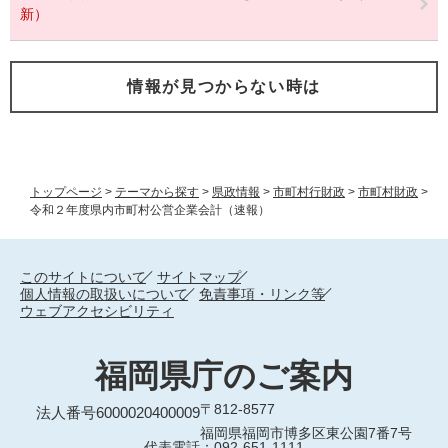
新）
情報が見つからない時は
トップページ
>
テーマから探す
>
県政情報
>
市町村行財政
>
市町村財政
>
令和２年度県内市町村公営企業会計（速報）
このサイトについて
サイトマップ
個人情報の取扱いについて
免責事項・リンク等
ウェブアクセシビリティ
福岡県庁のご案内
〒812-8577
法人番号6000020400009
福岡県福岡市博多区東公園7番7号
代表電話：092-651-1111