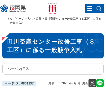
ペ
メ
ー
ニ
ジ
ュ
の
ー
トップページ
>
入札・公募
>
田川畜産センター改修工事（８工区）に係る
先
を
一般競争入札
頭
飛
で
ば
本
す
し
田川畜産センター改修工事（８
。
て
文
本
工区）に係る一般競争入札
文
へ
ページ内目次
更新日：2026年7月3日更新
ページID：0831137