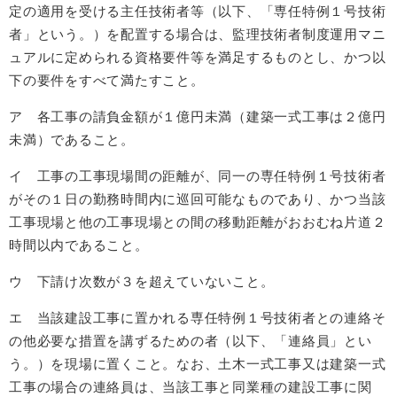
定の適用を受ける主任技術者等（以下、「専任特例１号技術
者」という。）を配置する場合は、監理技術者制度運用マニ
ュアルに定められる資格要件等を満足するものとし、かつ以
下の要件をすべて満たすこと。
ア 各工事の請負金額が１億円未満（建築一式工事は２億円
未満）であること。
イ 工事の工事現場間の距離が、同一の専任特例１号技術者
がその１日の勤務時間内に巡回可能なものであり、かつ当該
工事現場と他の工事現場との間の移動距離がおおむね片道２
時間以内であること。
ウ 下請け次数が３を超えていないこと。
エ 当該建設工事に置かれる専任特例１号技術者との連絡そ
の他必要な措置を講ずるための者（以下、「連絡員」とい
う。）を現場に置くこと。なお、土木一式工事又は建築一式
工事の場合の連絡員は、当該工事と同業種の建設工事に関