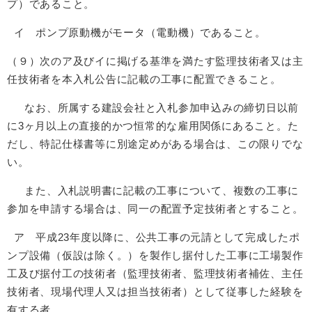
プ）であること。
イ ポンプ原動機がモータ（電動機）であること。
（９）次のア及びイに掲げる基準を満たす監理技術者又は主
任技術者を本入札公告に記載の工事に配置できること。
なお、所属する建設会社と入札参加申込みの締切日以前
に3ヶ月以上の直接的かつ恒常的な雇用関係にあること。た
だし、特記仕様書等に別途定めがある場合は、この限りでな
い。
また、入札説明書に記載の工事について、複数の工事に
参加を申請する場合は、同一の配置予定技術者とすること。
ア 平成23年度以降に、公共工事の元請として完成したポ
ンプ設備（仮設は除く。）を製作し据付した工事に工場製作
工及び据付工の技術者（監理技術者、監理技術者補佐、主任
技術者、現場代理人又は担当技術者）として従事した経験を
有する者。