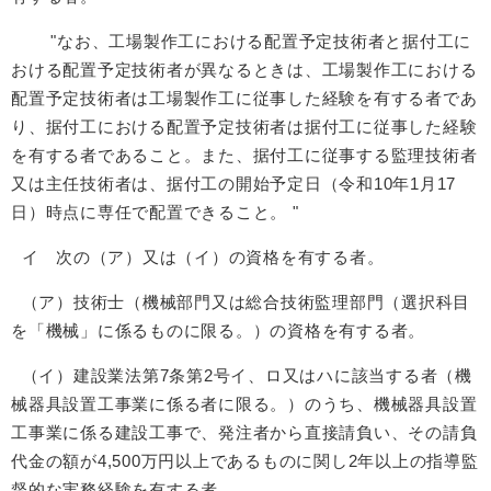
"なお、工場製作工における配置予定技術者と据付工に
おける配置予定技術者が異なるときは、工場製作工における
配置予定技術者は工場製作工に従事した経験を有する者であ
り、据付工における配置予定技術者は据付工に従事した経験
を有する者であること。また、据付工に従事する監理技術者
又は主任技術者は、据付工の開始予定日（令和10年1月17
日）時点に専任で配置できること。 "
イ 次の（ア）又は（イ）の資格を有する者。
（ア）技術士（機械部門又は総合技術監理部門（選択科目
を「機械」に係るものに限る。）の資格を有する者。
（イ）建設業法第7条第2号イ、ロ又はハに該当する者（機
械器具設置工事業に係る者に限る。）のうち、機械器具設置
工事業に係る建設工事で、発注者から直接請負い、その請負
代金の額が4,500万円以上であるものに関し2年以上の指導監
督的な実務経験を有する者。