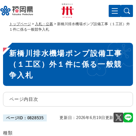
ペ
メ
ー
ニ
ジ
ュ
の
ー
トップページ
>
入札・公募
>
新橋川排水機場ポンプ設備工事（１工区）外
先
を
１件に係る一般競争入札
頭
飛
で
ば
本
す
し
新橋川排水機場ポンプ設備工事
。
て
文
本
（１工区）外１件に係る一般競
文
へ
争入札
ページ内目次
更新日：2026年6月19日更新
ページID：0828535
種類