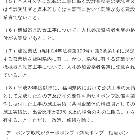
（５）本入札公告に記載の工事に係る設計業務等の受託者又
は当該受託者と資本若しくは人事面において関連がある建設
業者でないこと。
（６）機械器具設置工事について、入札参加資格者名簿の格
付がＡ等級であること。
（７）建設業法（昭和24年法律第100号）第3条第1項に規定
する営業所を福岡県内に有し、かつ、県内に有する営業所が
機械器具設置工事について、入札参加資格者名簿に登載され
ていること。
（８）平成23年度以降に、福岡県内において公共工事の元請
として完成した次のア及びイの要件を満たすポンプ設備を製
作し据付した工事の施工実績（共同企業体の構成員としての
施工実績は、出資比率が20％以上の場合のものに限る。）を
有すること。ただし、改造、修繕を除く。
ア ポンプ形式がターボポンプ（斜流ポンプ、軸流ポン