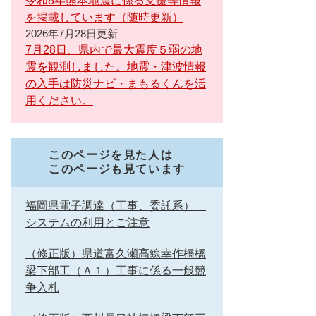
令和8年熊本地震に係る支援等情報
を掲載しています（随時更新）
2026年7月28日更新
7月28日、県内で最大震度５弱の地
震を観測しました。地震・津波情報
の入手は防災ナビ・まもるくんを活
用ください。
このページを見た人は
このページも見ています
福岡県電子調達（工事、委託系）
システムの利用とご注意
（修正版）県道富久瀬高線幸作橋橋
梁下部工（Ａ１）工事に係る一般競
争入札