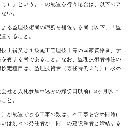
２号）」という。）の配置を行う場合は、以下のア
らない。
による監理技術者の職務を補佐する者（以下、「監
配置すること。
理技士補又は１級施工管理技士等の国家資格者、学
格を有する者であること。なお、監理技術者補佐の
術検定種目は、監理技術者（専任特例２号）に求め
設会社と入札参加申込みの締切日以前に3ヶ月以上
ること。
号）が配置できる工事の数は、本工事を含め同時に
るいは別々の発注者が、同一の建設業者と締結する