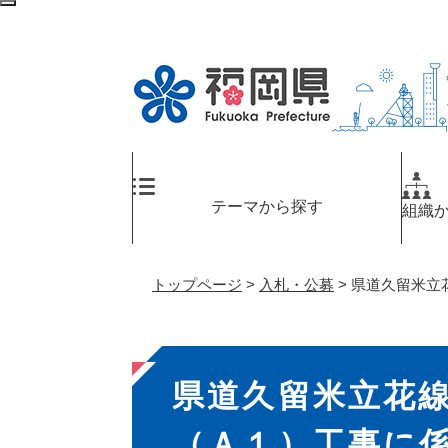
ペ
メ
検
ー
ニ
索
ジ
ュ
エ
の
ー
リ
先
を
ア
頭
飛
へ
で
ば
す
し
。
て
テーマから探す
組織
本
文
へ
トップページ
>
入札・公募
>
県道久留米立
本
県道久留米立花
文
（Ａ１）工事に