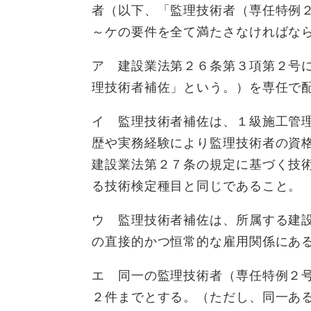
者（以下、「監理技術者（専任特例
～ケの要件を全て満たさなければな
ア 建設業法第２６条第３項第２号
理技術者補佐」という。）を専任で
イ 監理技術者補佐は、１級施工管
歴や実務経験により監理技術者の資
建設業法第２７条の規定に基づく技
る技術検定種目と同じであること。
ウ 監理技術者補佐は、所属する建
の直接的かつ恒常的な雇用関係にあ
エ 同一の監理技術者（専任特例２
２件までとする。（ただし、同一あ