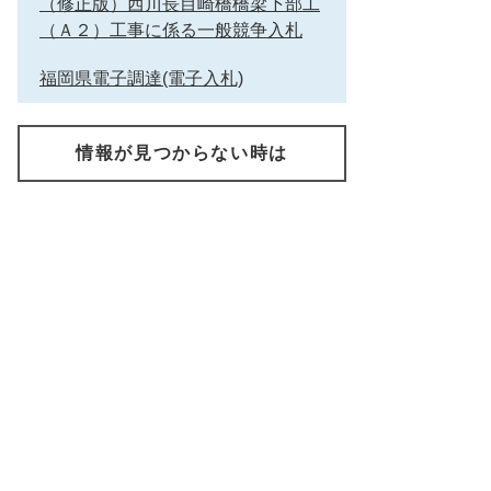
（修正版）西川長目崎橋橋梁下部工
（Ａ２）工事に係る一般競争入札
福岡県電子調達(電子入札)
情報が見つからない時は