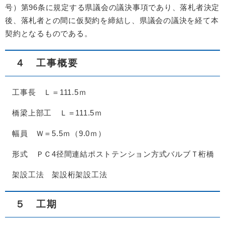
号）第96条に規定する県議会の議決事項であり、落札者決定
後、落札者との間に仮契約を締結し、県議会の議決を経て本
契約となるものである。
４ 工事概要
工事長 Ｌ＝111.5ｍ
橋梁上部工 Ｌ＝111.5ｍ
幅員 Ｗ＝5.5ｍ（9.0ｍ）
形式 ＰＣ4径間連結ポストテンション方式バルブＴ桁橋
架設工法 架設桁架設工法
５ 工期