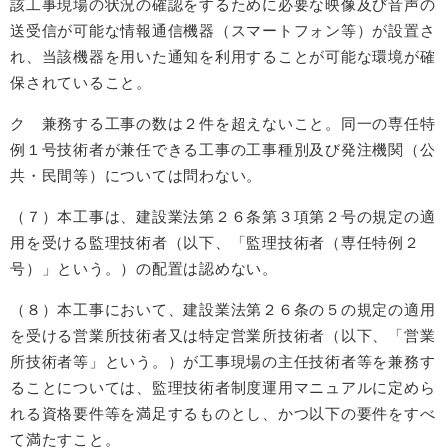
該工事現場の状況の確認をするために必要な映像及び音声の
送受信が可能な情報通信機器（スマートフォン等）が設置さ
れ、当該機器を用いた通知を利用することが可能な環境が確
保されていること。
ク 兼務する工事の数は２件を超えないこと。同一の専任特
例１号技術者が兼任できる工事の工事種別及び発注機関（公
共・民間等）については問わない。
（７）本工事は、建設業法第２６条第３項第２号の規定の適
用を受ける監理技術者（以下、「監理技術者（専任特例２
号）」という。）の配置は認めない。
（８）本工事において、建設業法第２６条の５の規定の適用
を受ける営業所技術者又は特定営業所技術者（以下、「営業
所技術者等」という。）が工事現場の主任技術者等を兼務す
ることについては、監理技術者制度運用マニュアルに定めら
れる資格要件等を満足するものとし、かつ以下の要件をすべ
て満たすこと。