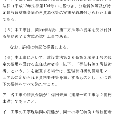
法律（平成12年法律第104号）に基づき、分別解体等及び特
定建設資材廃棄物の再資源化等の実施が義務付けられた工事
である。
（５）本工事は、契約締結後に施工方法等の提案を受け付け
る契約後ＶＥ方式の試行工事である。
なお、詳細は特記仕様書による。
（６）本工事において、建設業法第２６条第３項第１号の規
定の適用を受ける主任技術者等（以下、「専任特例１号技術
者」という。）を配置する場合は、監理技術者制度運用マニ
ュアルに定められる資格要件等を満足するものとし、かつ以
下の要件をすべて満たすこと。
ア 各工事の請負金額が１億円未満（建築一式工事は２億円
未満）であること。
イ 工事の工事現場間の距離が、同一の専任特例１号技術者