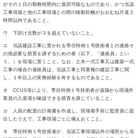
がその１日の勤務時間内に巡回可能なものであり、かつ当該
工事現場と他の工事現場との間の移動距離がおおむね片道２
時間以内であること。
ウ 下請け次数が３を超えていないこと。
エ 当該建設工事に置かれる専任特例１号技術者との連絡そ
の他必要な措置を講ずるための者（以下、「連絡員」とい
う。）を現場に置くこと。なお、土木一式工事又は建築一式
工事の場合の連絡員は、当該工事と同業種の建設工事に関
し、１年以上の実務経験を有するものであること。
オ CCUS等により、専任特例１号技術者が遠隔から現場作
業員の入退場が確認できる措置を講じていること。
カ 人員の配置の計画書を作成し、現場着手前に監督員に提
出したうえで、工事現場ごとに備えおくこと。
キ 専任特例１号技術者が、当該工事現場以外の場所から当