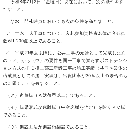
令和8年7月3日（金曜日）現在において、次の条件を満
たすこと。
なお、開札時点においても次の条件を満たすこと。
ア 土木一式工事について、入札参加資格者名簿の客観点
数が1,200点以上であること。
イ 平成23年度以降に、公共工事の元請として完成した次
の（ア）から（ウ）の要件を同一工事で満たすポストテンシ
ョン方式のＰＣ橋上部工新設工事の施工実績（共同企業体の
構成員としての施工実績は、出資比率が20％以上の場合のも
のに限る。）を有すること。
（ア）道路橋（Ａ活荷重以上）であること。
（イ）橋梁形式が床版橋（中空床版を含む）を除くＰＣ橋
であること。
（ウ）架設工法が架設桁架設であること。