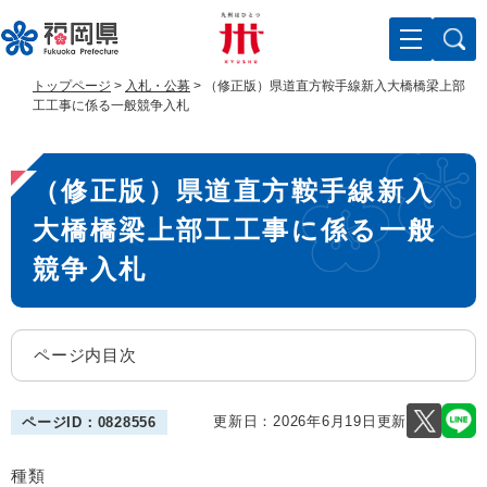
ペ
メ
ー
ニ
ジ
ュ
の
ー
トップページ
>
入札・公募
>
（修正版）県道直方鞍手線新入大橋橋梁上部
先
を
工工事に係る一般競争入札
頭
飛
で
ば
本
す
し
（修正版）県道直方鞍手線新入
。
て
文
本
大橋橋梁上部工工事に係る一般
文
へ
競争入札
ページ内目次
更新日：2026年6月19日更新
ページID：0828556
種類