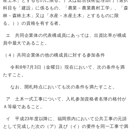
産土木」とするものに限る。）又は総合技術監理部門（選択
科目を「建設」に係るもの、「農業－農業農村工学」、「森
林－森林土木」又は「水産－水産土木」とするものに限
る。））の資格を有する者。
エ 共同企業体の代表構成員にあっては、出資比率が構成
員中最大であること。
（４）共同企業体の他の構成員に対する参加条件
令和8年7月3日（金曜日）現在において、次の条件を満
たすこと。
なお、開札時点においても次の条件を満たすこと。
ア 土木一式工事について、入札参加資格者名簿の格付が
Ａ等級であること。
イ 平成23年度以降に、福岡県内において公共工事の元請
として完成した次の（ア）及び（イ）の要件を同一工事で満