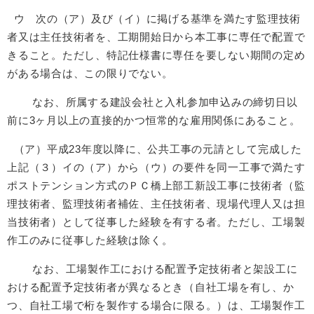
ウ 次の（ア）及び（イ）に掲げる基準を満たす監理技術
者又は主任技術者を、工期開始日から本工事に専任で配置で
きること。ただし、特記仕様書に専任を要しない期間の定め
がある場合は、この限りでない。
なお、所属する建設会社と入札参加申込みの締切日以
前に3ヶ月以上の直接的かつ恒常的な雇用関係にあること。
（ア）平成23年度以降に、公共工事の元請として完成した
上記（３）イの（ア）から（ウ）の要件を同一工事で満たす
ポストテンション方式のＰＣ橋上部工新設工事に技術者（監
理技術者、監理技術者補佐、主任技術者、現場代理人又は担
当技術者）として従事した経験を有する者。ただし、工場製
作工のみに従事した経験は除く。
なお、工場製作工における配置予定技術者と架設工に
おける配置予定技術者が異なるとき（自社工場を有し、か
つ、自社工場で桁を製作する場合に限る。）は、工場製作工