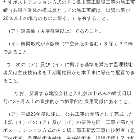
たすポストテンション方式のＰＣ橋上部工新設工事の施工実
績（共同企業体の構成員としての施工実績は、出資比率が
20％以上の場合のものに限る。）を有すること。
（ア）道路橋（Ａ活荷重以上）であること。
（イ）橋梁形式が床版橋（中空床版を含む）を除くＰＣ橋
であること。
ウ 次の（ア）及び（イ）に掲げる基準を満たす監理技術
者又は主任技術者を工期開始日から本工事に専任で配置でき
ること。
なお、所属する建設会社と入札参加申込みの締切日以
前に3ヶ月以上の直接的かつ恒常的な雇用関係にあること。
（ア）平成23年度以降に、公共工事の元請として完成した
上記（４）イの（ア）及び（イ）の要件を同一工事で満たす
ポストテンション方式のＰＣ橋上部工新設工事に技術者（監
理技術者、監理技術者補佐、主任技術者、現場代理人又は担