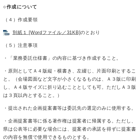
○作成について
（４）作成要領
別紙１ [Wordファイル／31KB]
のとおり
（５）注意事項
・「業務委託仕様書」の内容に基づき作成すること。
・原則としてＡ４版縦・横書き、左綴じ、片面印刷とするこ
と。（会場図面など文字が小さくなるものは、Ａ３版に印刷
し、Ａ４版サイズに折り込むこととしても可。ただしＡ３版
は３頁以内とすること。）
・提出された企画提案書等は委託先の選定のみに使用する。
・企画提案書等に係る著作権は提案者に帰属する。ただし、
県は公表等に必要な場合には、提案者の承諾を得ずに提案書
の内容を無償で使用できるものとする。