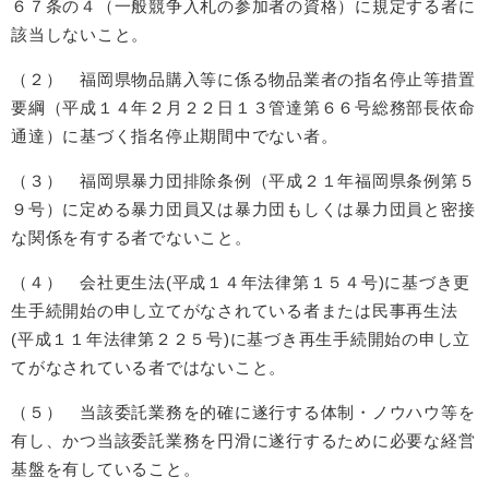
６７条の４（一般競争入札の参加者の資格）に規定する者に
該当しないこと。
（２） 福岡県物品購入等に係る物品業者の指名停止等措置
要綱（平成１４年２月２２日１３管達第６６号総務部長依命
通達）に基づく指名停止期間中でない者。
（３） 福岡県暴力団排除条例（平成２１年福岡県条例第５
９号）に定める暴力団員又は暴力団もしくは暴力団員と密接
な関係を有する者でないこと。
（４） 会社更生法(平成１４年法律第１５４号)に基づき更
生手続開始の申し立てがなされている者または民事再生法
(平成１１年法律第２２５号)に基づき再生手続開始の申し立
てがなされている者ではないこと。
（５） 当該委託業務を的確に遂行する体制・ノウハウ等を
有し、かつ当該委託業務を円滑に遂行するために必要な経営
基盤を有していること。