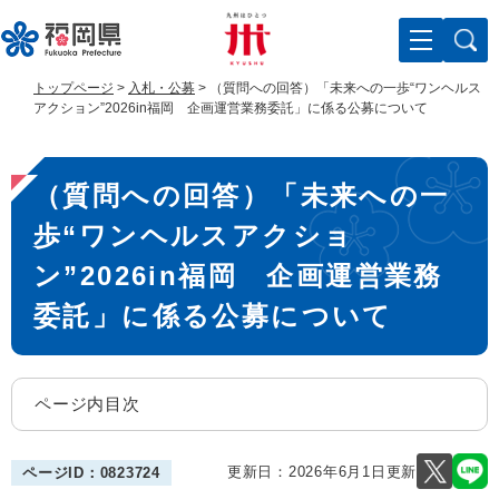
ペ
メ
ー
ニ
ジ
ュ
の
ー
トップページ
>
入札・公募
>
（質問への回答）「未来への一歩“ワンヘルス
先
を
アクション”2026in福岡 企画運営業務委託」に係る公募について
頭
飛
で
ば
本
す
し
（質問への回答）「未来への一
。
て
文
本
歩“ワンヘルスアクショ
文
へ
ン”2026in福岡 企画運営業務
委託」に係る公募について
ページ内目次
更新日：2026年6月1日更新
ページID：0823724