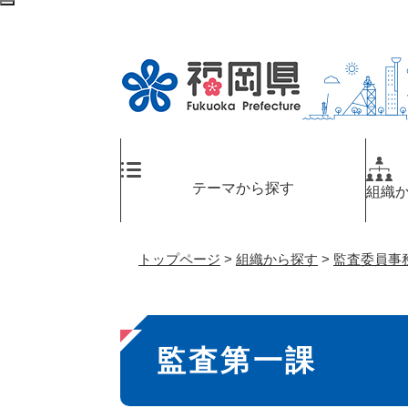
ペ
検
ー
索
ジ
エ
の
リ
先
ア
頭
へ
で
す
。
テーマから探す
組織
トップページ
>
組織から探す
>
監査委員事
本
監査第一課
文