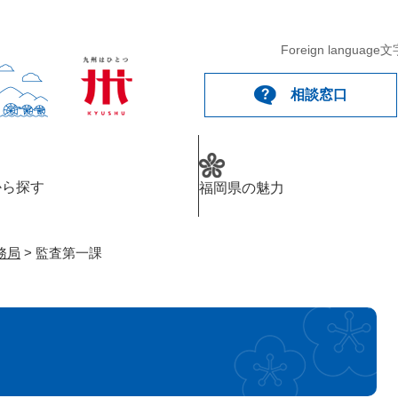
メニューを飛ばして本文へ
Foreign language
文
相談窓口
から探す
福岡県の魅力
務局
>
監査第一課