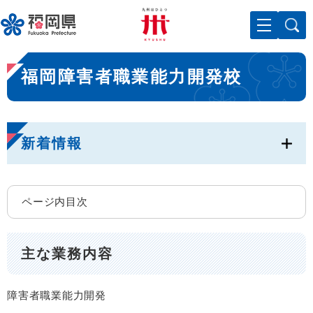
ペ
メニューを飛ばして本文へ
ー
ジ
の
本
先
福岡障害者職業能力開発校
文
頭
で
す
。
新着情報
ページ内目次
主な業務内容
障害者職業能力開発