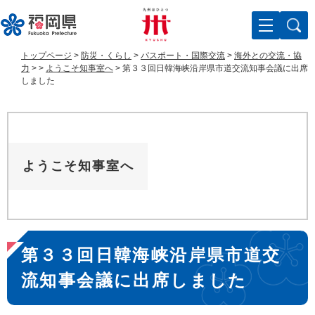
ペ
メ
ー
ニ
ジ
ュ
の
ー
トップページ
>
防災・くらし
>
パスポート・国際交流
>
海外との交流・協
先
を
力
>
>
ようこそ知事室へ
>
第３３回日韓海峡沿岸県市道交流知事会議に出席
頭
飛
しました
で
ば
す
し
。
て
本
文
ようこそ知事室へ
へ
本
第３３回日韓海峡沿岸県市道交
文
流知事会議に出席しました