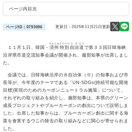
ページ内目次
更新日：2025年11月21日更新
ページID：0793096
ちぇじゅ
とくべつ
じち
どう
１１月１日、韓国・
済州
特別
自治
道
で第３３回日韓海峡
沿岸県市道交流知事会議が開催され、服部知事が出席しまし
た。
会議では、日韓海峡沿岸の８自治体（※）の知事および市
長等が、今年度のテーマである「UN-SDGs(持続可能な開発
目標)実現のためのカーボンニュートラル施策」について、
それぞれの取り組みを紹介し、服部知事は、本県のグリーン
成長プロジェクトやブルーカーボンの創出について説明しま
した。出席した知事からは、ブルーカーボン創出に関する海
藻を食害するウニの除去の取り組みなどに関心が寄せられま
した。