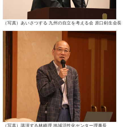
（写真）あいさつする 九州の自立を考える会 原口剣生会長
（写真）講演する林崎理 地域活性化センター理事長