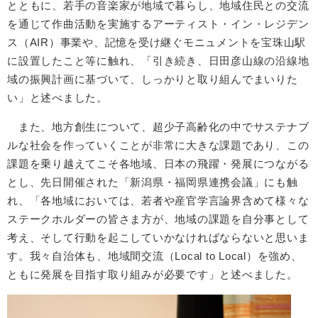
とともに、若手の音楽家が地域で暮らし、地域住民との交流
を通じて作曲活動を実施するアーティスト・イン・レジデン
ス（AIR）事業や、記憶を受け継ぐモニュメントを宝珠山駅
に設置したこと等に触れ、
「引き続き、
日田彦山線の沿線地
域の振興​
計画に基づいて、しっかりと取り組んでまいりた
い」と述べました。
また、地方創生について、超少子高齢化の中でサステナブ
ルな社会を作っていくことが非常に大きな課題であり、この
課題を乗り越えてこそ各地域、日本の飛躍・発展につながる
とし、先日開催された「新潟県・福岡県連携会議」にも触
れ、「各地域においては、若者や産官学言論界含めて様々な
ステークホルダーの皆さま方が、地域の課題を自分事として
考え、そして行動を起こしていかなければならないと思いま
す。我々自治体も、地域間交流（Local to Local）を強め、
ともに発展を目指す取り組みが必要です」
と述べました。