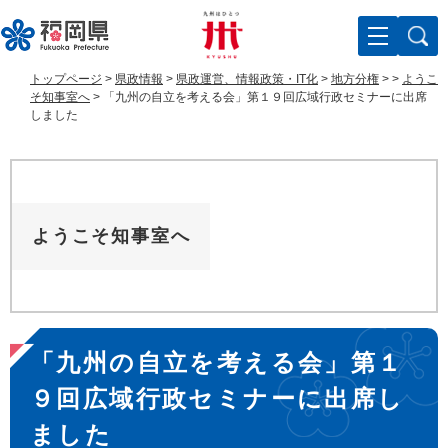
ペ
メ
ー
ニ
ジ
ュ
の
ー
トップページ
>
県政情報
>
県政運営、情報政策・IT化
>
地方分権
>
>
ようこ
先
を
そ知事室へ
>
「九州の自立を考える会」第１９回広域行政セミナーに出席
頭
飛
しました
で
ば
す
し
。
て
本
文
ようこそ知事室へ
へ
本
「九州の自立を考える会」第１
文
９回広域行政セミナーに出席し
ました