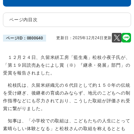
ページ内目次
更新日：2025年12月24日更新
ページID：0800640
１２月２４日、久留米絣工房「藍生庵」松枝小夜子氏が、
「第１９回読売あをによし賞（※）『継承・発展』部門」の
受賞を報告されました。
松枝氏は、久留米絣織元の６代目として約１５０年の伝統
を受け継ぎ、後継者の育成のみならず、地元のこどもへの制
作指導などにも尽力されており、こうした取組が評価され受
賞に繋がりました。
知事は、「小学校での取組は、こどもたちの人生にとって
素晴らしい体験となる」と松枝さんの取組を称えるととも