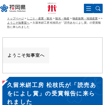
ペ
メ
ー
ニ
ジ
ュ
の
ー
トップページ
>
しごと・産業・観光
>
観光・物産
>
物産振興・地場産業
>
>
先
を
ようこそ知事室へ
>
久留米絣工房 松枝氏が「読売あをによし賞」の受賞報
頭
飛
告に来られました
で
ば
す
し
。
て
本
文
ようこそ知事室へ
へ
本
久留米絣工房 松枝氏が「読売あ
文
をによし賞」の受賞報告に来ら
れました