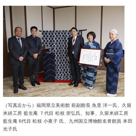
（写真左から）福岡県立美術館 前副館長 魚里 洋一氏、久留
米絣工房 藍生庵 ７代目 松枝 崇弘氏、知事、久留米絣工房
藍生庵 6代目 松枝 小夜子 氏、九州国立博物館名誉館員 本田
光子氏