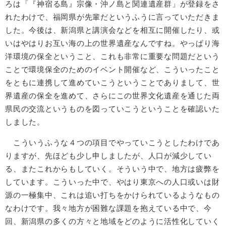
ろは「『神宿る島』宗像・沖ノ島と関連遺産群」が登録をさ
れたわけで、福岡県が先輩だというふうに言っていただきま
した。今後は、新潟県と講演会などを相互に開催したり、或
いはやはりお互い海の上の世界遺産なんですね。やっぱり海
洋環境の保全ということ、これも非常に重要な問題だという
ことで環境保全のためのイベント開催など、こういったこと
をともに連携して進めていこうということでありまして、世
界遺産の保全を進めて、さらにこの世界文化遺産を通じた両
県民の交流というものを図っていこうということを確認いた
しました。
こういうふうな４つの項目でやっていこうとしたわけであ
りますが、先ほども少し申しましたが、人口が減少してい
る、またこれからもしていく。そういう中で、地方は疲弊を
しています。こういった中で、やはり東京への人口或いは財
源の一極集中、これは追い打ちをかけられているようなもの
なわけです。我々地方が困難な課題を抱えている中で、今
回、新潟県の多くの方々と地域をどのように活性化していく