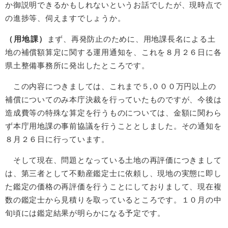
か御説明できるかもしれないというお話でしたが、現時点で
の進捗等、伺えますでしょうか。
（用地課）
まず、再発防止のために、用地課長名による土
地の補償額算定に関する運用通知を、これを８月２６日に各
県土整備事務所に発出したところです。
この内容につきましては、これまで５,０００万円以上の
補償についてのみ本庁決裁を行っていたものですが、今後は
造成費等の特殊な算定を行うものについては、金額に関わら
ず本庁用地課の事前協議を行うこととしました。その通知を
８月２６日に行っています。
そして現在、問題となっている土地の再評価につきまして
は、第三者として不動産鑑定士に依頼し、現地の実態に即し
た鑑定の価格の再評価を行うことにしておりまして、現在複
数の鑑定士から見積りを取っているところです。１０月の中
旬頃には鑑定結果が明らかになる予定です。