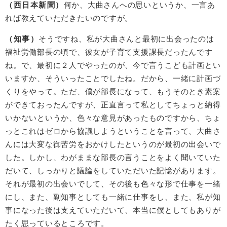
（西日本新聞）
何か、大曲さんへの思いというか、一言あ
れば教えていただきたいのですが。
（知事）
そうですね、私が大曲さんと最初に出会ったのは
福祉労働部長の頃で、彼女が子育て支援課長だったんです
ね。で、最初に２人でやったのが、今で言うこども計画とい
いますか、そういったことでしたね。だから、一緒に計画づ
くりをやって。ただ、僕が部長になって、もうそのとき素案
ができておったんですが、正直言って私としてちょっと納得
いかないというか、色々な意見があったものですから、ちょ
っとこれはゼロから協議しようということを言って、大曲さ
んには大変な御苦労をおかけしたというのが最初の出会いで
した。しかし、わがままな部長の言うことをよく聞いていた
だいて、しっかりと議論をしていただいた記憶があります。
それが最初の出会いでして、その後も色々な形で仕事を一緒
にし、また、副知事としても一緒に仕事をし、また、私が知
事になった後は支えていただいて、本当に僕としてもありが
たく思っているところです。