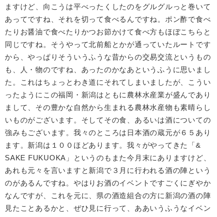
ますけど、向こうは平べったくしたのをグルグルっと巻いて
あってですね、それを切って食べるんですね。ポン酢で食べ
たりお醤油で食べたりかつお節かけて食べ方もほぼこちらと
同じですね。そうやって北前船とかが通っていたルートです
から、やっぱりそういうふうな昔からの交易交流というもの
も、人・物のですね、あったのかなあというふうに思いまし
た。これはちょっとわき道にそれてしまいましたが、こうい
ったようにこの福岡・新潟はともに農林水産業が盛んであり
まして、その豊かな自然から生まれる農林水産物も素晴らし
いものがございます。そしてその食、あるいは酒についての
強みもございます。我々のところは日本酒の蔵元が６５あり
ます。新潟は１００ほどあります。我々がやってきた「&
SAKE FUKUOKA」というのもまた今月末にありますけど、
あれも元々を言いますと新潟で３月に行われる酒の陣という
のがあるんですね。やはりお酒のイベントですごくにぎやか
なんですが、これを元に、県の酒造組合の方に新潟の酒の陣
見たことあるかと、ぜひ見に行って、ああいうふうなイベン