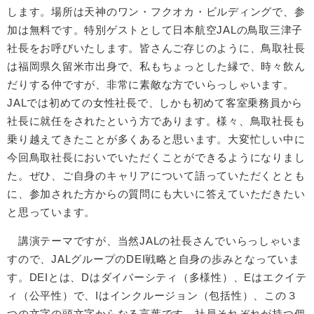
します。場所は天神のワン・フクオカ・ビルディングで、参
加は無料です。特別ゲストとして日本航空JALの鳥取三津子
社長をお呼びいたします。皆さんご存じのように、鳥取社長
は福岡県久留米市出身で、私もちょっとした縁で、時々飲ん
だりする仲ですが、非常に素敵な方でいらっしゃいます。
JALでは初めての女性社長で、しかも初めて客室乗務員から
社長に就任をされたという方であります。様々、鳥取社長も
乗り越えてきたことが多くあると思います。大変忙しい中に
今回鳥取社長においでいただくことができるようになりまし
た。ぜひ、ご自身のキャリアについて語っていただくととも
に、参加された方からの質問にも大いに答えていただきたい
と思っています。
講演テーマですが、当然JALの社長さんでいらっしゃいま
すので、JALグループのDEI戦略と自身の歩みとなっていま
す。DEIとは、Dはダイバーシティ（多様性）、Eはエクイテ
ィ（公平性）で、Iはインクルージョン（包括性）、この３
つの文字の頭文字からなる言葉です。社員それぞれが持つ個