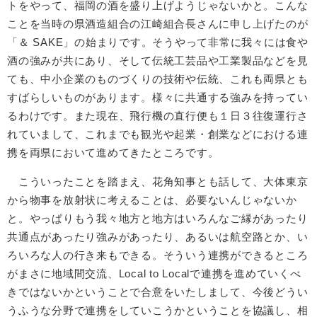
トをやって、福岡の酒を盛り上げようじゃないかと。こんな
ことを当時の県酒造組合の江崎組合長さんに申し上げたのが
「＆ SAKE」の始まりです。そうやって非常に我々には食や
酒の強みが共にあり、そして伝統工芸品や工業製品などを見
ても、中小企業のものづくりの技術や伝統、これも両県とも
すばらしいものがあります。様々に共通する強みを持ってい
るわけです。また現在、飛行機の直行便も１日３往復運行さ
れていまして、これまでも観光や起業・創業などにおける連
携を両県において進めてきたところです。
こういったことを踏まえ、花角知事とも話して、大体東京
から物事を放射状に考えることは、必要ないんじゃないか
と。やっぱりもう我々地方と地方はいろんなご縁があったり
共通点があったり強みがあったり、あるいは航空路とか、い
ろいろな人の行き来もできる。そういう連携ができるところ
がまさに地域間交流、Local to Localで連携を進めていくべ
きではないかということで合意をいたしまして、今後どうい
うふうな分野で連携をしていこうかということを協議し、相