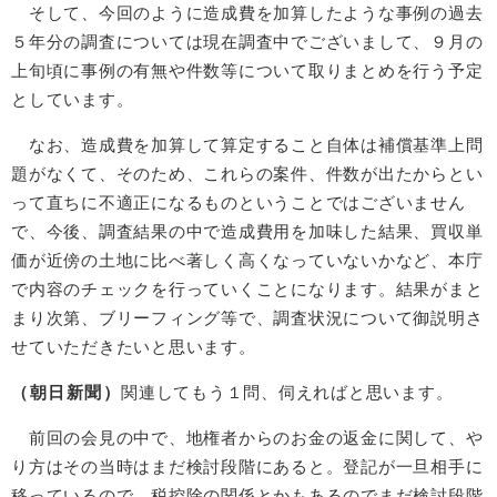
そして、今回のように造成費を加算したような事例の過去
５年分の調査については現在調査中でございまして、９月の
上旬頃に事例の有無や件数等について取りまとめを行う予定
としています。
なお、造成費を加算して算定すること自体は補償基準上問
題がなくて、そのため、これらの案件、件数が出たからとい
って直ちに不適正になるものということではございません
で、今後、調査結果の中で造成費用を加味した結果、買収単
価が近傍の土地に比べ著しく高くなっていないかなど、本庁
で内容のチェックを行っていくことになります。結果がまと
まり次第、ブリーフィング等で、調査状況について御説明さ
せていただきたいと思います。
（朝日新聞）
関連してもう１問、伺えればと思います。
前回の会見の中で、地権者からのお金の返金に関して、や
り方はその当時はまだ検討段階にあると。登記が一旦相手に
移っているので、税控除の関係とかもあるのでまだ検討段階