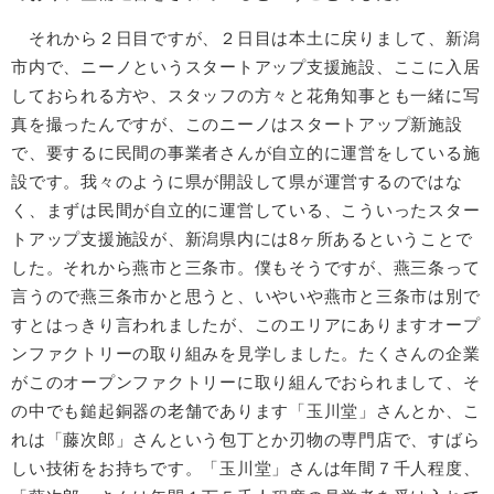
それから２日目ですが、２日目は本土に戻りまして、新潟
市内で、ニーノというスタートアップ支援施設、ここに入居
しておられる方や、スタッフの方々と花角知事とも一緒に写
真を撮ったんですが、このニーノはスタートアップ新施設
で、要するに民間の事業者さんが自立的に運営をしている施
設です。我々のように県が開設して県が運営するのではな
く、まずは民間が自立的に運営している、こういったスター
トアップ支援施設が、新潟県内には8ヶ所あるということで
した。それから燕市と三条市。僕もそうですが、燕三条って
言うので燕三条市かと思うと、いやいや燕市と三条市は別で
すとはっきり言われましたが、このエリアにありますオープ
ンファクトリーの取り組みを見学しました。たくさんの企業
がこのオープンファクトリーに取り組んでおられまして、そ
の中でも鎚起銅器の老舗であります「玉川堂」さんとか、こ
れは「藤次郎」さんという包丁とか刃物の専門店で、すばら
しい技術をお持ちです。「玉川堂」さんは年間７千人程度、