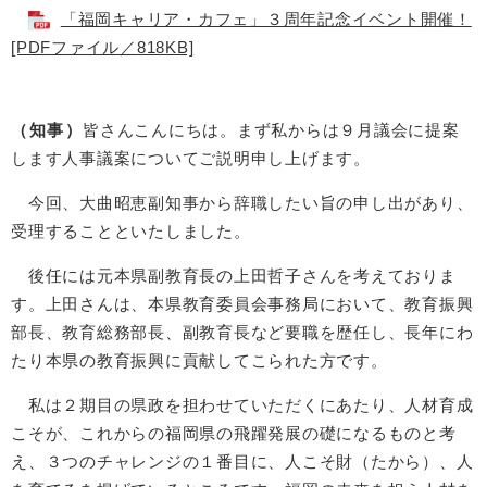
「福岡キャリア・カフェ」３周年記念イベント開催！
[PDFファイル／818KB]
（知事）
皆さんこんにちは。まず私からは９月議会に提案
します人事議案についてご説明申し上げます。
今回、大曲昭恵副知事から辞職したい旨の申し出があり、
受理することといたしました。
後任には元本県副教育長の上田哲子さんを考えておりま
す。上田さんは、本県教育委員会事務局において、教育振興
部長、教育総務部長、副教育長など要職を歴任し、長年にわ
たり本県の教育振興に貢献してこられた方です。
私は２期目の県政を担わせていただくにあたり、人材育成
こそが、これからの福岡県の飛躍発展の礎になるものと考
え、３つのチャレンジの１番目に、人こそ財（たから）、人