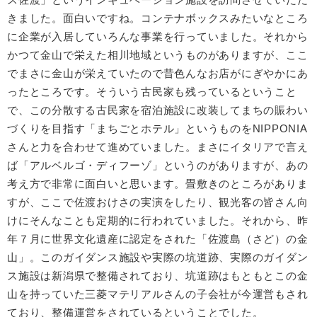
きました。面白いですね。コンテナボックスみたいなところ
に企業が入居していろんな事業を行っていました。それから
かつて金山で栄えた相川地域というものがありますが、ここ
でまさに金山が栄えていたので昔色んなお店がにぎやかにあ
ったところです。そういう古民家も残っているということ
で、この分散する古民家を宿泊施設に改装してまちの賑わい
づくりを目指す「まちごとホテル」というものをNIPPONIA
さんと力を合わせて進めていました。まさにイタリアで言え
ば「アルベルゴ・ディフーゾ」というのがありますが、あの
考え方で非常に面白いと思います。畳敷きのところがありま
すが、ここで佐渡おけさの実演をしたり、観光客の皆さん向
けにそんなことも定期的に行われていました。それから、昨
年７月に世界文化遺産に認定をされた「佐渡島（さど）の金
山」。このガイダンス施設や実際の坑道跡、実際のガイダン
ス施設は新潟県で整備されており、坑道跡はもともとこの金
山を持っていた三菱マテリアルさんの子会社が今運営もされ
ており、整備運営をされているということでした。