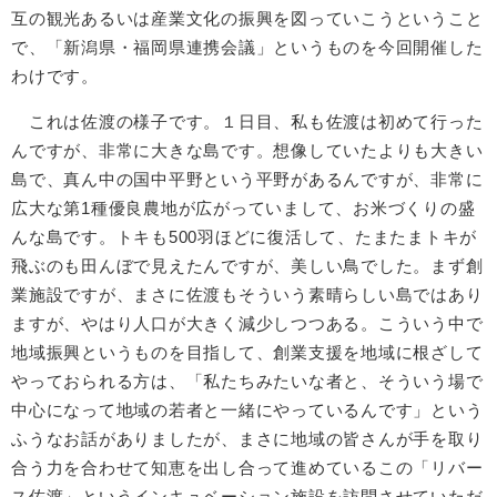
互の観光あるいは産業文化の振興を図っていこうということ
で、「新潟県・福岡県連携会議」というものを今回開催した
わけです。
これは佐渡の様子です。１日目、私も佐渡は初めて行った
んですが、非常に大きな島です。想像していたよりも大きい
島で、真ん中の国中平野という平野があるんですが、非常に
広大な第1種優良農地が広がっていまして、お米づくりの盛
んな島です。トキも500羽ほどに復活して、たまたまトキが
飛ぶのも田んぼで見えたんですが、美しい鳥でした。まず創
業施設ですが、まさに佐渡もそういう素晴らしい島ではあり
ますが、やはり人口が大きく減少しつつある。こういう中で
地域振興というものを目指して、創業支援を地域に根ざして
やっておられる方は、「私たちみたいな者と、そういう場で
中心になって地域の若者と一緒にやっているんです」という
ふうなお話がありましたが、まさに地域の皆さんが手を取り
合う力を合わせて知恵を出し合って進めているこの「リバー
ス佐渡」というインキュベーション施設を訪問させていただ