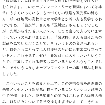
「藤次郎」さんは年間１万５千人程度の見学者を受け入れて
おられます。このオープンファクトリーが新潟においては非
常にうまくいっている。ものづくりの現場を観光客の皆さ
ん、或いは地元の高校生とか大学生とか若い方も見学するわ
けですね。「藤次郎」さんも「玉川堂」さんもそうでした
が、九州から来た若い人が２人、ぜひと言って入っています
よっていうのもありましたし、「藤次郎」さんも自分たちの
製品を見ていただくことで、そういうものの良さもあるけ
ど、自分たちにとっては人材獲得のためにも非常に役立って
いると。これを見て、ぜひ「藤次郎」に入社したいというこ
とで、応募してくれる若者も毎年いるというふうなことでし
た。そういうふうなオープンファクトリーの取り組みを拝見
しました。
こういったことを踏まえた上で、この連携会議を新潟市の
朱鷺メッセという新潟県が持っているコンベンション施設の
中で開催しました。花角知事との間ではこれまでの両県の歩
み、取り組みについて意見交換をまず行いまして、そのあ