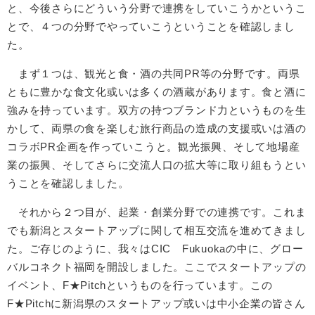
と、今後さらにどういう分野で連携をしていこうかというこ
とで、４つの分野でやっていこうということを確認しまし
た。
まず１つは、観光と食・酒の共同PR等の分野です。両県
ともに豊かな食文化或いは多くの酒蔵があります。食と酒に
強みを持っています。双方の持つブランド力というものを生
かして、両県の食を楽しむ旅行商品の造成の支援或いは酒の
コラボPR企画を作っていこうと。観光振興、そして地場産
業の振興、そしてさらに交流人口の拡大等に取り組もうとい
うことを確認しました。
それから２つ目が、起業・創業分野での連携です。これま
でも新潟とスタートアップに関して相互交流を進めてきまし
た。ご存じのように、我々はCIC Fukuokaの中に、グロー
バルコネクト福岡を開設しました。ここでスタートアップの
イベント、F★Pitchというものを行っています。この
F★Pitchに新潟県のスタートアップ或いは中小企業の皆さん