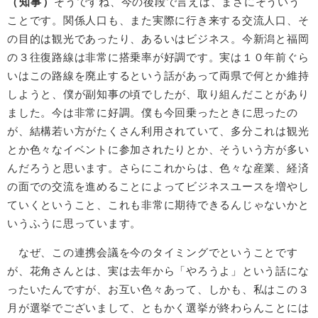
（知事）
そうですね、今の後段で言えば、まさにそういう
ことです。関係人口も、また実際に行き来する交流人口、そ
の目的は観光であったり、あるいはビジネス。今新潟と福岡
の３往復路線は非常に搭乗率が好調です。実は１０年前ぐら
いはこの路線を廃止するという話があって両県で何とか維持
しようと、僕が副知事の頃でしたが、取り組んだことがあり
ました。今は非常に好調。僕も今回乗ったときに思ったの
が、結構若い方がたくさん利用されていて、多分これは観光
とか色々なイベントに参加されたりとか、そういう方が多い
んだろうと思います。さらにこれからは、色々な産業、経済
の面での交流を進めることによってビジネスユースを増やし
ていくということ、これも非常に期待できるんじゃないかと
いうふうに思っています。
なぜ、この連携会議を今のタイミングでということです
が、花角さんとは、実は去年から「やろうよ」という話にな
ったいたんですが、お互い色々あって、しかも、私はこの３
月が選挙でございまして、ともかく選挙が終わらんことには