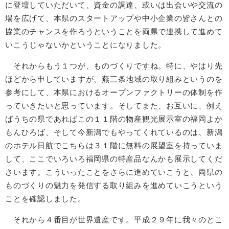
に登壇していただいて、資金の調達、或いは出会いや交流の
場を広げて、本県のスタートアップや中小企業の皆さんとの
協業のチャンスを作ろうということを両県で連携して進めて
いこうじゃないかということになりました。
それからもう１つが、ものづくりですね。特に、やはり先
ほどから申していますが、燕三条地域の取り組みというのを
参考にして、本県におけるオープンファクトリーの体制を作
っていきたいと思っています。そしてまた、お互いに、例え
ばうちの県であればこの１１階の物産観光展示室の福岡よか
もんひろば、そして今新潟でもやってくれているのは、新潟
のホテル日航でこちらは３１階に無料の展望室を持っていま
して、ここでいろいろ福岡県の特産品なんかも展示してくだ
さいます。こういったことをさらに進めていこうと、両県の
ものづくりの魅力を発信する取り組みを進めていこうという
ことを確認しました。
それから４番目が世界遺産です。平成２９年に我々のとこ