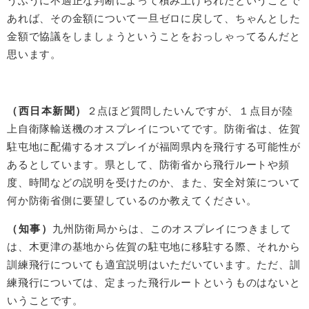
うふうに不適正な判断によって積み上げられたということで
あれば、その金額について一旦ゼロに戻して、ちゃんとした
金額で協議をしましょうということをおっしゃってるんだと
思います。
（西日本新聞）
２点ほど質問したいんですが、１点目が陸
上自衛隊輸送機のオスプレイについてです。防衛省は、佐賀
駐屯地に配備するオスプレイが福岡県内を飛行する可能性が
あるとしています。県として、防衛省から飛行ルートや頻
度、時間などの説明を受けたのか、また、安全対策について
何か防衛省側に要望しているのか教えてください。
（知事）
九州防衛局からは、このオスプレイにつきまして
は、木更津の基地から佐賀の駐屯地に移駐する際、それから
訓練飛行についても適宜説明はいただいています。ただ、訓
練飛行については、定まった飛行ルートというものはないと
いうことです。