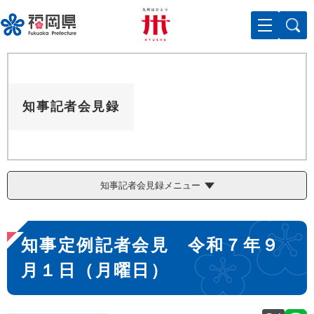
ペ
メニューを飛ばして本文へ
ー
ジ
の
先
頭
で
知事記者会見録
す
。
知事記者会見録メニュー
本
知事定例記者会見 令和７年９
文
月１日（月曜日）