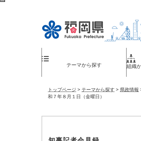
ペ
検
ー
索
ジ
エ
の
リ
先
ア
頭
へ
で
す
。
テーマから探す
組織
トップページ
>
テーマから探す
>
県政情報
和７年８月１日（金曜日）
知事記者会見録