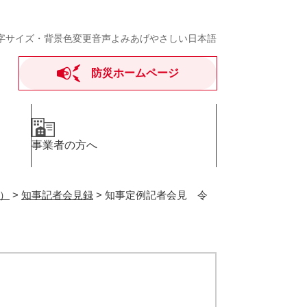
字サイズ・背景色変更
音声よみあげ
やさしい日本語
防災ホームページ
事業者の方へ
）
>
知事記者会見録
>
知事定例記者会見 令