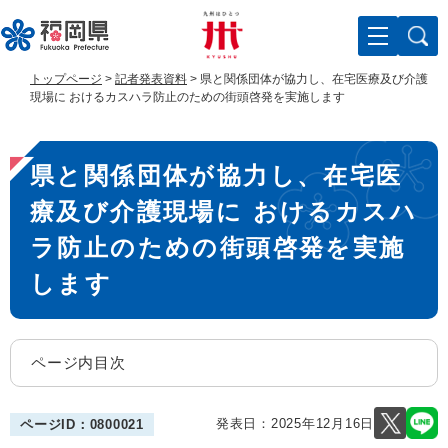
ペ
メ
ー
ニ
ジ
ュ
の
ー
トップページ
>
記者発表資料
>
県と関係団体が協力し、在宅医療及び介護
先
を
現場に おけるカスハラ防止のための街頭啓発を実施します
頭
飛
で
ば
本
す
し
県と関係団体が協力し、在宅医
。
て
文
本
療及び介護現場に おけるカスハ
文
へ
ラ防止のための街頭啓発を実施
します
ページ内目次
発表日：
2025年12月16日
ページID：0800021