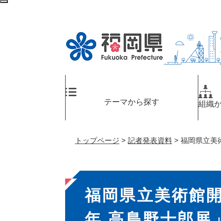
ペ
メ
検
ー
ニ
索
ジ
ュ
エ
の
ー
リ
先
を
ア
頭
飛
へ
で
ば
す
し
。
て
テーマから探す
組織
本
文
へ
トップページ
>
記者発表資料
>
福岡県立美術
本
福岡県立美術館開
文
年 高島野十郎展