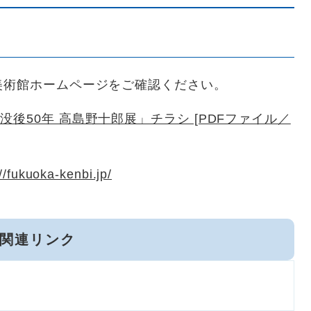
美術館ホームページをご確認ください。
後50年 高島野十郎展」チラシ [PDFファイル／
//fukuoka-kenbi.jp/
関連リンク