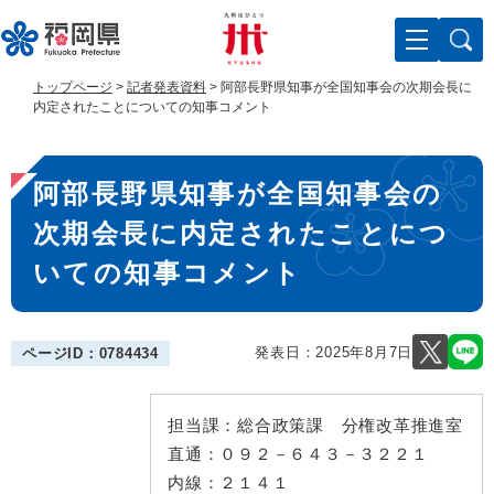
ペ
メ
ー
ニ
ジ
ュ
の
ー
トップページ
>
記者発表資料
>
阿部長野県知事が全国知事会の次期会長に
先
を
内定されたことについての知事コメント
頭
飛
で
ば
本
す
し
阿部長野県知事が全国知事会の
。
て
文
本
次期会長に内定されたことにつ
文
へ
いての知事コメント
発表日：
2025年8月7日
ページID：0784434
担当課：
総合政策課 分権改革推進室
直通：
０９２－６４３－３２２１
内線：
２１４１