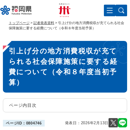
ペ
メ
ー
ニ
ジ
ュ
の
ー
トップページ
>
記者発表資料
>
引上げ分の地方消費税収が充てられる社会
先
を
保障施策に要する経費について（令和８年度当初予算）
頭
飛
で
ば
本
す
し
引上げ分の地方消費税収が充て
。
て
文
本
られる社会保障施策に要する経
文
へ
費について（令和８年度当初予
算）
ページ内目次
発表日：
2026年2月13日
ページID：0804746