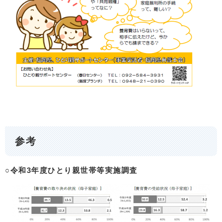
参考
○令和3年度ひとり親世帯等実施調査
​
​ ​ ​