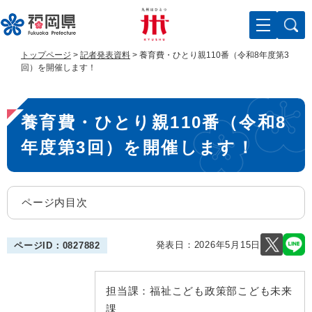
ペ
メ
ー
ニ
ジ
ュ
の
ー
トップページ
>
記者発表資料
>
養育費・ひとり親110番（令和8年度第3
先
を
回）を開催します！
頭
飛
で
ば
本
す
し
養育費・ひとり親110番（令和8
。
て
文
本
年度第3回）を開催します！
文
へ
ページ内目次
発表日：
2026年5月15日
ページID：0827882
担当課：
福祉こども政策部こども未来
課