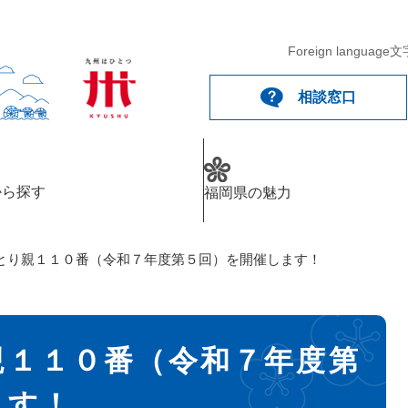
Foreign language
文
相談窓口
から探す
福岡県の魅力
とり親１１０番（令和７年度第５回）を開催します！
親１１０番（令和７年度第
ます！