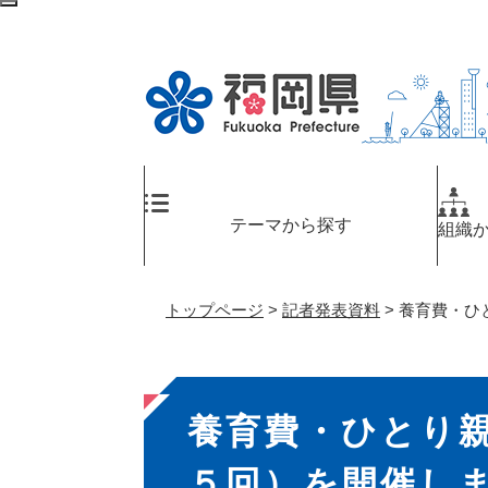
ペ
メ
検
ー
ニ
索
ジ
ュ
エ
の
ー
リ
先
を
ア
頭
飛
へ
で
ば
す
し
。
て
テーマから探す
組織
本
文
へ
トップページ
>
記者発表資料
>
養育費・ひ
本
養育費・ひとり
文
５回）を開催し