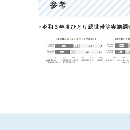
参考
○令和３年度ひとり親世帯等実施調
​ ​ ​