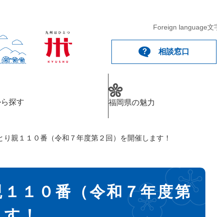
Foreign language
文
相談窓口
から探す
福岡県の魅力
とり親１１０番（令和７年度第２回）を開催します！
親１１０番（令和７年度第
ます！