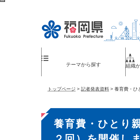
ペ
メ
検
ー
ニ
索
ジ
ュ
エ
の
ー
リ
先
を
ア
頭
飛
へ
で
ば
す
し
。
て
テーマから探す
組織
本
文
へ
トップページ
>
記者発表資料
>
養育費・ひ
本
養育費・ひとり
文
２回）を開催し