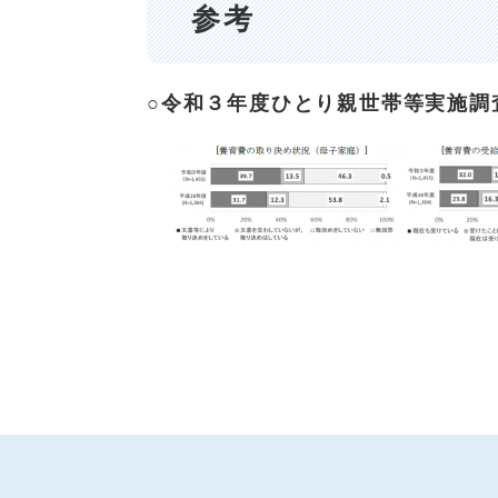
参考
○令和３年度ひとり親世帯等実施調
​ ​ ​