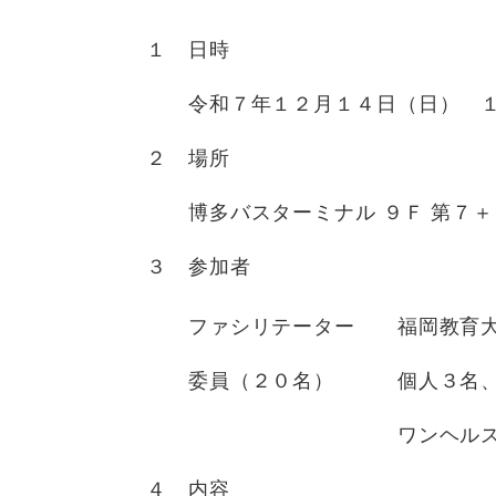
１ 日時
令和７年１２月１４日（日） １
２ 場所
博多バスターミナル ９Ｆ 第７＋
３ 参加者
ファシリテーター 福岡教育大
委員（２０名） 個人３名、高
ワンヘルス宣言事業者
４ 内容