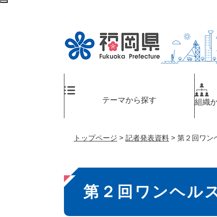
ペ
メ
検
ー
ニ
索
ジ
ュ
エ
の
ー
リ
先
を
ア
頭
飛
へ
で
ば
す
し
。
て
テーマから探す
組織
本
文
へ
トップページ
>
記者発表資料
>
第２回ワン
本
第２回ワンヘル
文