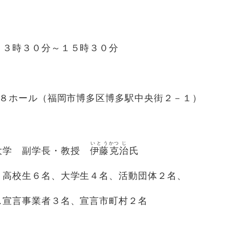
３時３０分～１５時３０分
８ホール（福岡市博多区博多駅中央街２－１）
いとう
かつ
じ
学 副学長・教授
伊藤
克
治
氏
校生６名、大学生４名、活動団体２名、
３名、宣言市町村２名