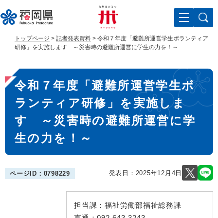
ペ
メ
ー
ニ
ジ
ュ
の
ー
トップページ
>
記者発表資料
>
令和７年度「避難所運営学生ボランティア
先
を
研修」を実施します ～災害時の避難所運営に学生の力を！～
頭
飛
で
ば
本
す
し
令和７年度「避難所運営学生ボ
。
て
文
本
ランティア研修」を実施しま
文
へ
す ～災害時の避難所運営に学
生の力を！～
発表日：
2025年12月4日
ページID：0798229
担当課：
福祉労働部福祉総務課
直通：
092-643-3243