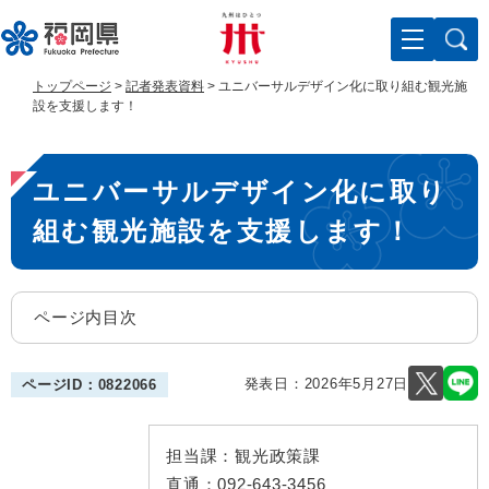
ペ
メ
ー
ニ
ジ
ュ
の
ー
トップページ
>
記者発表資料
>
ユニバーサルデザイン化に取り組む観光施
先
を
設を支援します！
頭
飛
で
ば
本
す
し
ユニバーサルデザイン化に取り
。
て
文
本
組む観光施設を支援します！
文
へ
ページ内目次
発表日：
2026年5月27日
ページID：0822066
担当課：
観光政策課
直通：
092-643-3456