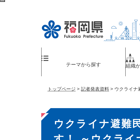
ペ
メ
検
ー
ニ
索
ジ
ュ
エ
の
ー
リ
先
を
ア
頭
飛
へ
で
ば
す
し
。
て
テーマから探す
組織
本
文
へ
トップページ
>
記者発表資料
>
ウクライナ
本
ウクライナ避難
文
す！ ～ウクラ