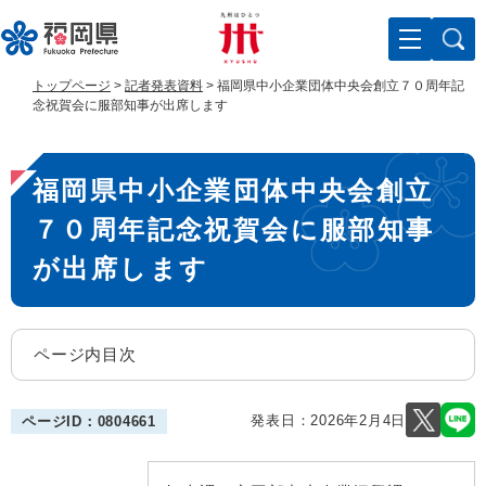
ペ
メ
ー
ニ
ジ
ュ
の
ー
トップページ
>
記者発表資料
>
福岡県中小企業団体中央会創立７０周年記
先
を
念祝賀会に服部知事が出席します
頭
飛
で
ば
本
す
し
福岡県中小企業団体中央会創立
。
て
文
本
７０周年記念祝賀会に服部知事
文
へ
が出席します
ページ内目次
発表日：
2026年2月4日
ページID：0804661