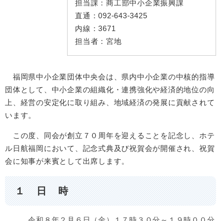
担当課：
商工部中小企業振興課
直通：
092-643-3425
内線：
3671
担当者：
宮地
福岡県中小企業団体中央会は、県内中小企業の中核的指導
団体として、中小企業の組織化・連携強化や経済的地位の向
上、経営の安定化に取り組み、地域経済の発展に貢献されて
います。
この度、同会が創立７０周年を迎えることを記念し、ホテ
ル日航福岡において、記念式典及び祝賀会が開催され、祝賀
会に知事が来賓として出席します。​
１ 日 時
令和８年２月６日（金）１７時３０分～１９時００分