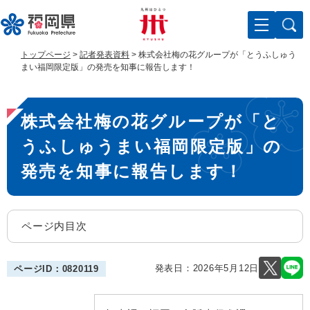
ペ
メ
ー
ニ
ジ
ュ
の
ー
トップページ
>
記者発表資料
>
株式会社梅の花グループが「とうふしゅう
先
を
まい福岡限定版」の発売を知事に報告します！
頭
飛
で
ば
本
す
し
株式会社梅の花グループが「と
。
て
文
本
うふしゅうまい福岡限定版」の
文
へ
発売を知事に報告します！
ページ内目次
発表日：
2026年5月12日
ページID：0820119