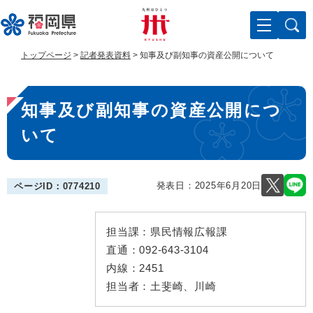
ペ
メ
ー
ニ
ジ
ュ
の
ー
トップページ
>
記者発表資料
>
知事及び副知事の資産公開について
先
を
頭
飛
本
で
ば
知事及び副知事の資産公開につ
す
し
文
。
て
いて
本
文
へ
発表日：
2025年6月20日
ページID：0774210
担当課：
県民情報広報課
直通：
092-643-3104
内線：
2451
担当者：
土斐崎、川崎