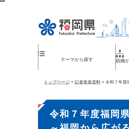
ペ
メ
検
ー
ニ
索
ジ
ュ
エ
の
ー
リ
先
を
ア
頭
飛
へ
で
ば
す
し
。
て
テーマから探す
組織
本
文
へ
トップページ
>
記者発表資料
>
令和７年度福
本
令和７年度福岡
文
～福岡から広がるW