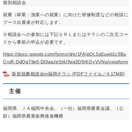
個別相談会
就農（林業・漁業への就業）に向けた研修制度などの相談に
ブース出展者が対応します。
※相談会への参加には下記ＵＲＬまたはチラシの二次元コー
ドから事前の申込が必要です。
https://docs.google.com/forms/d/e/1FAIpQLSd2uwb1c9Bu
CruR-DdQaT9e6-Dt9apJeShU9eq3D9rKGyVVNg/viewform
新規就農相談会in福岡チラシ [PDFファイル／4.17MB]
主催
福岡県、ＪＡ福岡中央会、（一社）福岡県農業会議、（公
財）福岡県農業振興推進機構