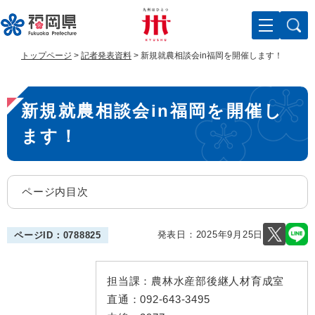
ペ
メ
ー
ニ
ジ
ュ
の
ー
トップページ
>
記者発表資料
>
新規就農相談会in福岡を開催します！
先
を
頭
飛
本
で
ば
新規就農相談会in福岡を開催し
す
し
文
。
て
ます！
本
文
へ
ページ内目次
発表日：
2025年9月25日
ページID：0788825
担当課：
農林水産部後継人材育成室
直通：
092-643-3495