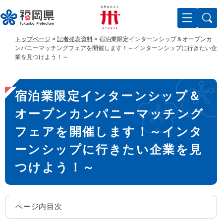
ペ
メ
ー
ニ
ジ
ュ
の
ー
トップページ
>
記者発表資料
>
宿泊業限定インターンシップ＆オープンカ
先
を
ンパニーマッチングフェアを開催します！～インターンシップに行きたい企
頭
飛
業を見つけよう！～
で
ば
す
し
本
。
て
宿泊業限定インターンシップ＆
文
本
文
オープンカンパニーマッチング
へ
フェアを開催します！～インタ
ーンシップに行きたい企業を見
つけよう！～
ページ内目次