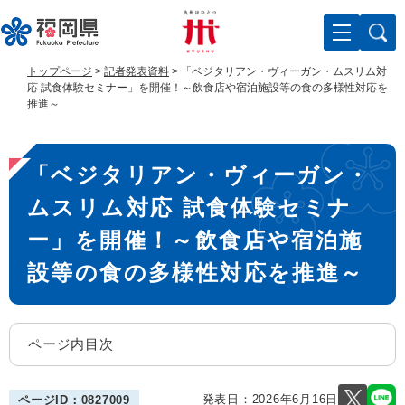
ペ
メ
ー
ニ
ジ
ュ
の
ー
トップページ
>
記者発表資料
>
「ベジタリアン・ヴィーガン・ムスリム対
先
を
応 試食体験セミナー」を開催！～飲食店や宿泊施設等の食の多様性対応を
頭
飛
推進～
で
ば
す
し
本
。
て
「ベジタリアン・ヴィーガン・
文
本
文
ムスリム対応 試食体験セミナ
へ
ー」を開催！～飲食店や宿泊施
設等の食の多様性対応を推進～
ページ内目次
発表日：
2026年6月16日
ページID：0827009