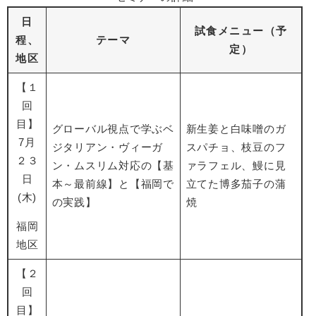
日
試食メニュー（予
程、
テーマ
定）
地区
【１
回
目】
グローバル視点で学ぶベ
新生姜と白味噌のガ
7月
ジタリアン・ヴィーガ
スパチョ、枝豆のフ
２３
ン・ムスリム対応の【基
ァラフェル、鰻に見
日
本～最前線】と【福岡で
立てた博多茄子の蒲
(木)
の実践】
焼
福岡
地区
【２
回
目】