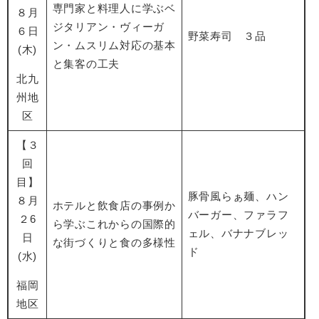
専門家と料理人に学ぶベ
８月
ジタリアン・ヴィーガ
６日
野菜寿司 ３品
ン・ムスリム対応の基本
(木)
と集客の工夫
北九
州地
区
【３
回
目】
豚骨風らぁ麺、ハン
８月
ホテルと飲食店の事例か
バーガー、ファラフ
２6
ら学ぶこれからの国際的
ェル、バナナブレッ
日
な街づくりと食の多様性
ド
(水)
福岡
地区