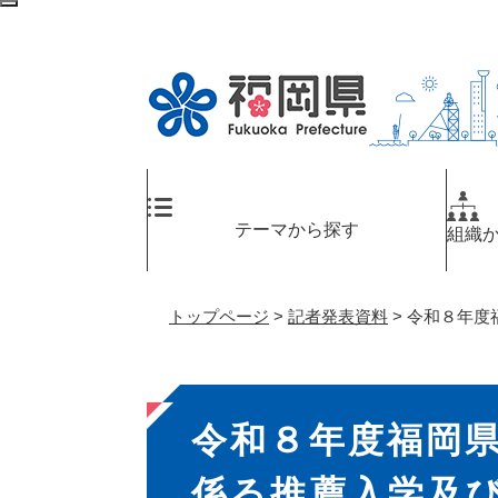
ペ
メ
検
ー
ニ
索
ジ
ュ
エ
の
ー
リ
先
を
ア
頭
飛
へ
で
ば
す
し
。
て
テーマから探す
組織
本
文
へ
トップページ
>
記者発表資料
>
令和８年度
本
令和８年度福岡
文
係る推薦入学及