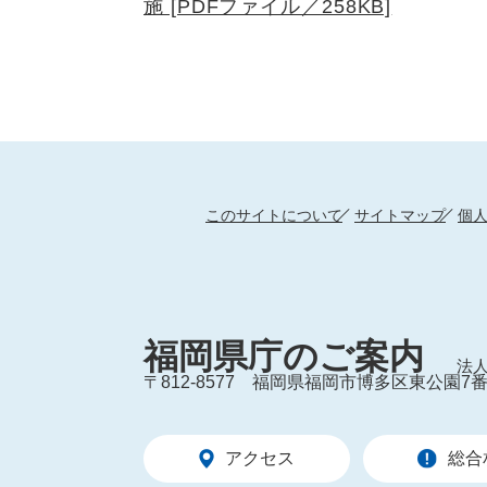
施 [PDFファイル／258KB]
このサイトについて
サイトマップ
個
福岡県庁のご案内
法人
〒812-8577
福岡県福岡市博多区東公園7番
アクセス
総合